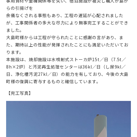
事用資材や重機関係等を失い、宿泊施設が被災し職人が島か
らの引揚げを
余儀なくされる事態もあり、工程の遅延が心配されました
が、工事関係者の多大な尽力により無事完工することができ
ました。
大島町様からは工程が守られたことに感謝の言があり、ま
た、期待以上の性能が発揮されたことにも満足いただいてお
ります。
本施設は、焼却施設は水噴射式ストーカ炉15t／日（7.5t／
8h×2炉）と汚泥再生処理センターは36kl／日（し尿9kl／
日、浄化槽汚泥27kl／日）の能力を有しており、今後の大島
町様の復興に寄与するものと確信しています。
【完工写真】