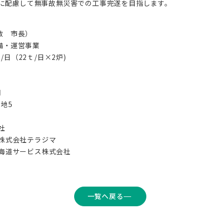
に配慮して無事故無災害での工事完遂を目指します。
敏 市長）
整備・運営事業
日（22ｔ/日×2炉)
月
地5
社
株式会社テラジマ
海道サービス株式会社
一覧へ戻る