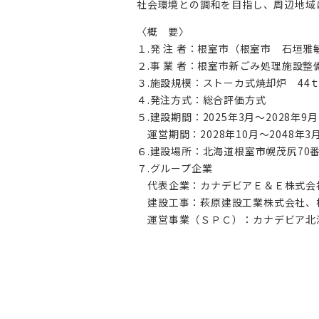
社会環境との調和を目指し、周辺地域
〈概 要〉
１.発 注 者：根室市（根室市 石垣雅
２.事 業 者：根室市新ごみ処理施設
３.施設規模：ストーカ式焼却炉 44ｔ/
４.発注方式：総合評価方式
５.建設期間：2025年3月～2028年9月
運営期間：2028年10月～2048年3
６.建設場所：北海道根室市幌茂尻70番
７.グループ企業
代表企業：カナデビアＥ＆Ｅ株式会
建設工事：萩原建設工業株式会社、
運営事業（ＳＰＣ）：カナデビア北