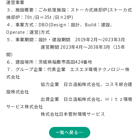
運営事業
３．施設概要：ごみ処理施設：ストーカ式焼却炉(ストーカ式
焼却炉：70t /日＝35t /日×2炉)
４．事業方式：DBO(Design：設計、Build：建設、
Operate：運営)方式
５．事業期間：設計・建設期間 2019年2月～2023年3月
運営期間 2023年4月～2038年3月（15年
間）
６．建設場所：茨城県稲敷市高田424番地
７．グループ企業：代表企業 エスエヌ環境テクノロジー株
式会社
協力企業 日立造船株式会社、コスモ綜合建
設株式会社
出資企業 日立造船株式会社、Ｈｉｔｚ環境
サービス株式会社
株式会社日本管財環境サービス
一覧へ戻る