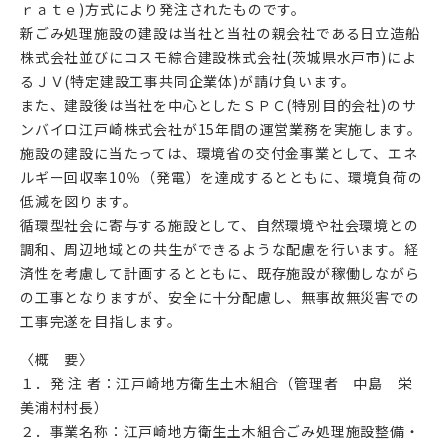
ｒａｔｅ)方式により発注されたものです。
新ごみ処理施設の建設は当社と当社の親会社である日立造船
株式会社並びにコスモ綜合建設株式会社(茨城県水戸市)によ
るＪＶ(特定建設工事共同企業体)が請け負います。
また、建設後は当社を中心としたＳＰＣ(特別目的会社)のサ
ンバイロ江戸崎株式会社が15年間の運営業務を実施します。
施設の建設に当たっては、環境省の交付金事業として、エネ
ルギー回収率10％（発電）を達成するとともに、環境負荷の
低減を図ります。
循環型社会に寄与する施設として、自然環境や社会環境との
調和、周辺地域との共生ができるような配慮を行います。経
済性を考慮して計画するとともに、既存施設が稼働しながら
の工事となりますが、安全に十分配慮し、無事故無災害での
工事完遂を目指します。
〈概 要〉
１．発 注 者：江戸崎地方衛生土木組合（管理者 中島 栄
美浦村村長）
２．事業名称：江戸崎地方衛生土木組合ごみ処理施設整備・