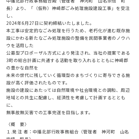
中播北部行政事務組合殿（管理者 神河町 山名宗悟 町
長）より、「（仮称）神崎郡ごみ処理施設建設工事」を受注
し、
2024年6月27日に契約締結いたしました。
本工事は安定的なごみ処理を行うため、老朽化が進む既存施
設にかわる新たなごみ処理施設の整備を民間事業者のノウハ
ウを活用した
公募型プロポーザル方式により発注され、当社の提案である
3町の総合計画に共通する活動を取り入れるとともに神崎郡
の豊かな自然を
未来の世代に残していく循環型のまちづくりに寄与できる施
設が高く評価されたものです。
施設の建設にあたっては自然環境や社会環境との調和、周辺
地域との共生に配慮し、経済性を考慮して計画するととも
に、
無事故無災害での工事完遂を目指します。
〈概 要〉
１.発 注 者：中播北部行政事務組合（管理者 神河町 山名
宗悟 町長）