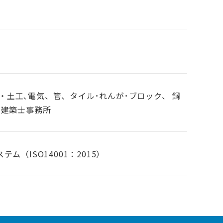
び・土工､電気、管、タイル･れんが･ブロック、 鋼
級建築士事務所
ム（ISO14001：2015）