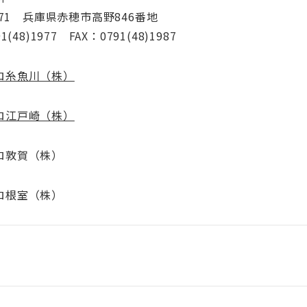
0171 兵庫県赤穂市高野846番地
1(48)1977 FAX：0791(48)1987
ロ糸魚川（株）
ロ江戸崎（株）
ロ敦賀（株）
ロ根室（株）