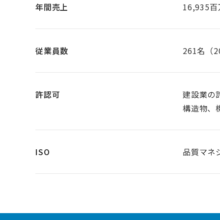
年間売上
16,935
従業員数
261名（
許認可
建設業の許
構造物、
ISO
品質マネジ