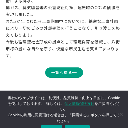
術による排水、
排ガス、臭気騒音等の公害防止対策、運転時のCO2の削減を
実現しました。
また3か年にわたる工事期間中においては、綿密な工事計画
により一切のごみの外部処理を行うことなく、引き渡しを終
えております。
今後も循環型社会形成の拠点として環境負荷を低減し、八街
市様の豊かな自然を守り、快適な市民生活を支えてまいりま
す。
一覧へ戻る
当社のウェブサイトは、利便性、品質維持・向上を目的に、Cookie
を使用しております。 詳しくは、
個人情報保護方針
をご参照くださ
い。
Cookieの利用に同意頂ける場合は、「同意する」ボタンを押してく
ださい。